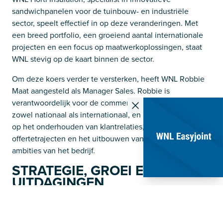
sandwichpanelen voor de tuinbouw- en industriële
sector, speelt effectief in op deze veranderingen. Met
een breed portfolio, een groeiend aantal internationale
projecten en een focus op maatwerkoplossingen, staat
WNL stevig op de kaart binnen de sector.
Om deze koers verder te versterken, heeft WNL Robbie
Maat aangesteld als Manager Sales. Robbie is
verantwoordelijk voor de commerciële activiteiten,
zowel nationaal als internationaal, en richt zich dagelijks
op het onderhouden van klantrelaties, begeleiden van
offertetrajecten en het uitbouwen van de internationale
ambities van het bedrijf.
STRATEGIE, GROEI EN
UITDAGINGEN
“Wat ik het leukste vind aan mijn werk bij WNL,”
zegt
Robbie,
“is de combinatie van strategisch denken en